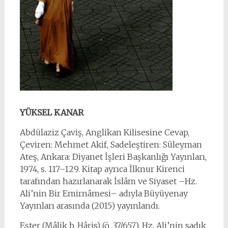
YÜKSEL KANAR
Abdülaziz Çaviş, Anglikan Kilisesine Cevap,
Çeviren: Mehmet Akif, Sadeleştiren: Süleyman
Ateş, Ankara: Diyanet İşleri Başkanlığı Yayınları,
1974, s. 117–129. Kitap ayrıca İlknur Kirenci
tarafından hazırlanarak İslâm ve Siyaset –Hz.
Ali’nin Bir Emirnâmesi– adıyla Büyüyenay
Yayınları arasında (2015) yayınlandı.
Eşter (Mâlik b. Hâris) (ö. 37/657), Hz. Ali’nin sadık