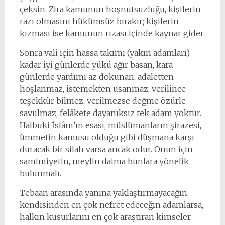
çeksin. Zira kamunun hoşnutsuzluğu, kişilerin
razı olmasını hükümsüz bırakır; kişilerin
kızması ise kamunun rızası içinde kaynar gider.
Sonra vali için hassa takımı (yakın adamları)
kadar iyi günlerde yükü ağır basan, kara
günlerde yardımı az dokunan, adaletten
hoşlanmaz, istemekten usanmaz, verilince
teşekkür bilmez, verilmezse değme özürle
savulmaz, felâkete dayanıksız tek adam yoktur.
Halbuki İslâm’ın esası, müslümanların şirazesi,
ümmetin kamusu olduğu gibi düşmana karşı
duracak bir silah varsa ancak odur. Onun için
samimiyetin, meylin daima bunlara yönelik
bulunmalı.
Tebaan arasında yanına yaklaştırmayacağın,
kendisinden en çok nefret edeceğin adamlarsa,
halkın kusurlarını en çok araştıran kimseler