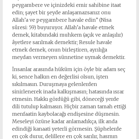
peygambere ve içinizdeki emir sahibine itaat
edin; şayet bir şeyde anlaşamazsanız onu
Allah’a ve peygambere havale edin” (Nisa
sûresi: 59) buyuruyor. Allah’a havale etmek
demek, kitabındaki muhkem (açık ve anlaşılır)
âyetlere sarılmak demektir; Resule havale
etmek demek, onun birleştiren, ayrılığa
meydan vermeyen sünnetine uymak demektir.
İnsanlar arasında hüküm için öyle bir adam seç
ki, sence halkın en değerlisi olsun, işten
sıkılmasın. Duruşmaya gelenlerden
sinirlenerek inada kalkışmasın; hatasında ısrar
etmesin. Hakkı gördüğü gibi, döneceği yerde
dili tutulup kalmasın. Hiçbir zaman tamah ettiği
menfaatin kaybolacağı endişesine düşmesin.
Meseleyi özüne kadar anlamadıkça, ilk anda
edindiği kanaati yeterli görmesin. Şüphelerde
en çok durur, delillere en çok sarılır, hasmın