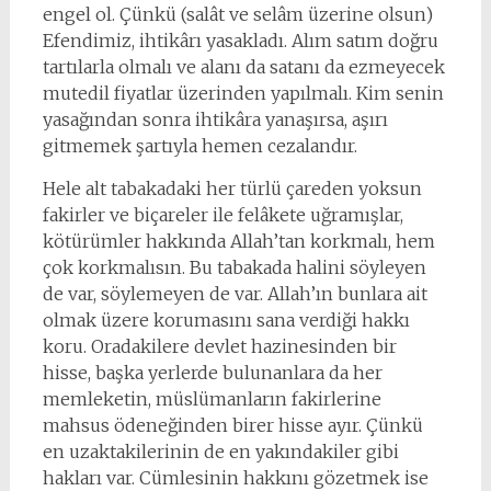
engel ol. Çünkü (salât ve selâm üzerine olsun)
Efendimiz, ihtikârı yasakladı. Alım satım doğru
tartılarla olmalı ve alanı da satanı da ezmeyecek
mutedil fiyatlar üzerinden yapılmalı. Kim senin
yasağından sonra ihtikâra yanaşırsa, aşırı
gitmemek şartıyla hemen cezalandır.
Hele alt tabakadaki her türlü çareden yoksun
fakirler ve biçareler ile felâkete uğramışlar,
kötürümler hakkında Allah’tan korkmalı, hem
çok korkmalısın. Bu tabakada halini söyleyen
de var, söylemeyen de var. Allah’ın bunlara ait
olmak üzere korumasını sana verdiği hakkı
koru. Oradakilere devlet hazinesinden bir
hisse, başka yerlerde bulunanlara da her
memleketin, müslümanların fakirlerine
mahsus ödeneğinden birer hisse ayır. Çünkü
en uzaktakilerinin de en yakındakiler gibi
hakları var. Cümlesinin hakkını gözetmek ise