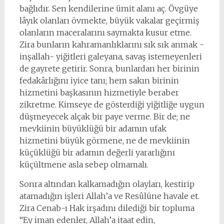
bağlıdır. Sen kendilerine ümit alanı aç. Övgüye
lâyık olanları övmekte, büyük vakalar geçirmiş
olanların maceralarını saymakta kusur etme.
Zira bunların kahramanlıklarını sık sık anmak -
inşallah- yiğitleri galeyana, savaş istemeyenleri
de gayrete getirir. Sonra, bunlardan her birinin
fedakârlığını iyice tanı; hem sakın birinin
hizmetini başkasının hizmetiyle beraber
zikretme. Kimseye de gösterdiği yiğitliğe uygun
düşmeyecek alçak bir paye verme. Bir de; ne
mevkiinin büyüklüğü bir adamın ufak
hizmetini büyük görmene, ne de mevkiinin
küçüklüğü bir adamın değerli yararlığını
küçültmene asla sebep olmamalı.
Sonra altından kalkamadığın olayları, kestirip
atamadığın işleri Allah’a ve Resûlüne havale et.
Zira Cenab-ı Hak irşadını dilediği bir topluma
“Ey iman edenler, Allah’a itaat edin,