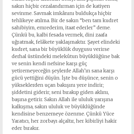
sakın hiçbir cezalandırman için de katiyen
sevinme. Savmak imkânını buldukça hiçbir
tehlikeye atılma. Bir de sakın “ben tam kudret
sahibiyim, emrederim, itaat ederler” deme.
Çünkü bu, kalbi fesada vermek, dini zaafa
uğratmak, felâkete yaklaşmaktır. Şayet elindeki
kudret, sana bir büyüklük duygusu verirse
derhal üstündeki melekûtun büyüklüğüne bak
ve senin kendi nefsine karşı güç
yetiremeyeceğin şeylerde Allah’ın sana karşı
gücü yettiğini düşün. İşte bu düşünce, senin o
yükseklerden uçan bakışını yere indirir;
şiddetini giderir; seni bırakıp giden aklını,
başına getirir. Sakın Allah ile ululuk yarışına
kalkışma, sakın ululuk ve büyüklüğünde
kendisine benzemeye özenme. Çünkü Yüce
Yaratıcı, her zorbayı alçaltır, her kibirliyi hakir
eder bırakır.