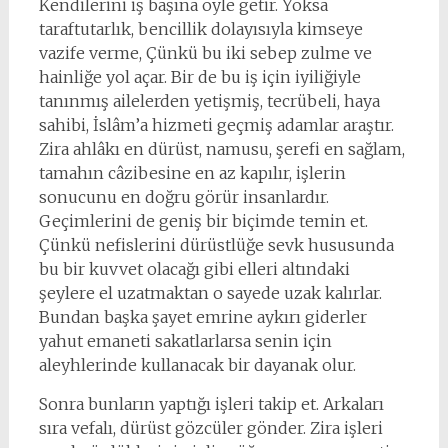
Kendilerini iş başına öyle getir. Yoksa
taraftutarlık, bencillik dolayısıyla kimseye
vazife verme, Çünkü bu iki sebep zulme ve
hainliğe yol açar. Bir de bu iş için iyiliğiyle
tanınmış ailelerden yetişmiş, tecrübeli, haya
sahibi, İslâm’a hizmeti geçmiş adamlar araştır.
Zira ahlâkı en dürüst, namusu, şerefi en sağlam,
tamahın câzibesine en az kapılır, işlerin
sonucunu en doğru görür insanlardır.
Geçimlerini de geniş bir biçimde temin et.
Çünkü nefislerini dürüstlüğe sevk hususunda
bu bir kuvvet olacağı gibi elleri altındaki
şeylere el uzatmaktan o sayede uzak kalırlar.
Bundan başka şayet emrine aykırı giderler
yahut emaneti sakatlarlarsa senin için
aleyhlerinde kullanacak bir dayanak olur.
Sonra bunların yaptığı işleri takip et. Arkaları
sıra vefalı, dürüst gözcüler gönder. Zira işleri