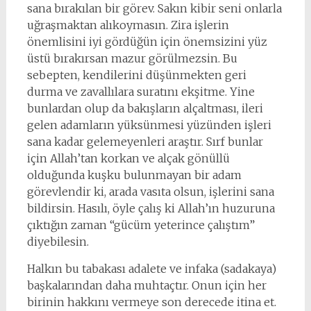
sana bırakılan bir görev. Sakın kibir seni onlarla
uğraşmaktan alıkoymasın. Zira işlerin
önemlisini iyi gördüğün için önemsizini yüz
üstü bırakırsan mazur görülmezsin. Bu
sebepten, kendilerini düşünmekten geri
durma ve zavallılara suratını ekşitme. Yine
bunlardan olup da bakışların alçaltması, ileri
gelen adamların yüksünmesi yüzünden işleri
sana kadar gelemeyenleri araştır. Sırf bunlar
için Allah’tan korkan ve alçak gönüllü
olduğunda kuşku bulunmayan bir adam
görevlendir ki, arada vasıta olsun, işlerini sana
bildirsin. Hasılı, öyle çalış ki Allah’ın huzuruna
çıktığın zaman “gücüm yeterince çalıştım”
diyebilesin.
Halkın bu tabakası adalete ve infaka (sadakaya)
başkalarından daha muhtaçtır. Onun için her
birinin hakkını vermeye son derecede itina et.