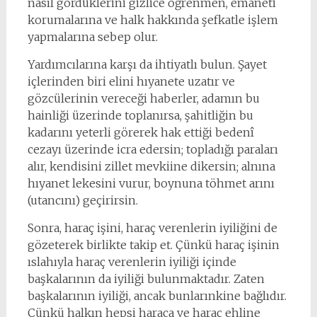
nasıl gördüklerini gizlice öğrenmen, emaneti
korumalarına ve halk hakkında şefkatle işlem
yapmalarına sebep olur.
Yardımcılarına karşı da ihtiyatlı bulun. Şayet
içlerinden biri elini hıyanete uzatır ve
gözcülerinin vereceği haberler, adamın bu
hainliği üzerinde toplanırsa, şahitliğin bu
kadarını yeterli görerek hak ettiği bedenî
cezayı üzerinde icra edersin; topladığı paraları
alır, kendisini zillet mevkiine dikersin; alnına
hıyanet lekesini vurur, boynuna töhmet arını
(utancını) geçirirsin.
Sonra, haraç işini, haraç verenlerin iyiliğini de
gözeterek birlikte takip et. Çünkü haraç işinin
ıslahıyla haraç verenlerin iyiliği içinde
başkalarının da iyiliği bulunmaktadır. Zaten
başkalarının iyiliği, ancak bunlarınkine bağlıdır.
Çünkü halkın hepsi haraca ve haraç ehline