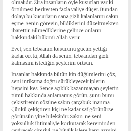
olmalıdır. Zira insanların öyle kusurları var ki
örtülmesi herkesten fazla valiye düşer. Bundan
dolayı bu kusurların sana gizli kalanlarını sakın
eşme. Senin görevin, bildiklerini düzeltmekten
ibarettir. Bilmediklerine gelince onların
hakkındaki hükmü Allah verir.
Evet, sen tebaanın kusurunu gücün yettiği
kadar ört ki, Allah da senin, tebaandan gizli
kalmasını istediğin şeylerini örtsün.
İnsanlar hakkında bütün kin düğümlerini çöz;
seni intikama doğru sürükleyecek iplerin
hepsini kes. Sence açıklık kazanmayan şeylerin
tümü hakkında anlamamış görün, şunu bunu
çekiştirenin sözüne sakın çarçabuk inanma.
Çünkü çekiştiren kişi ne kadar saf görünürse
görünsün yine hilekârdır. Sakın, ne seni
yoksulluk ihtimaliyle korkutarak kereminden
çevirecek cimriyi, ne büyük işlere karşı azmini