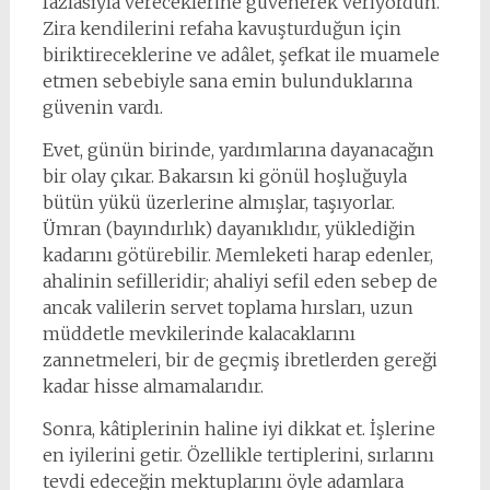
fazlasıyla vereceklerine güvenerek veriyordun.
Zira kendilerini refaha kavuşturduğun için
biriktireceklerine ve adâlet, şefkat ile muamele
etmen sebebiyle sana emin bulunduklarına
güvenin vardı.
Evet, günün birinde, yardımlarına dayanacağın
bir olay çıkar. Bakarsın ki gönül hoşluğuyla
bütün yükü üzerlerine almışlar, taşıyorlar.
Ümran (bayındırlık) dayanıklıdır, yüklediğin
kadarını götürebilir. Memleketi harap edenler,
ahalinin sefilleridir; ahaliyi sefil eden sebep de
ancak valilerin servet toplama hırsları, uzun
müddetle mevkilerinde kalacaklarını
zannetmeleri, bir de geçmiş ibretlerden gereği
kadar hisse almamalarıdır.
Sonra, kâtiplerinin haline iyi dikkat et. İşlerine
en iyilerini getir. Özellikle tertiplerini, sırlarını
tevdi edeceğin mektuplarını öyle adamlara