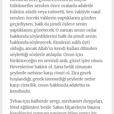
hükümetler senden önce oralarda adaletle
hüküm sürdü veya zulmetti. Sen vaktiyle nasıl
senden önceki valilerin yaptıklarını gözden
geçirdiysen, halk da şimdi öylece senin
yaptıklarını gözetecek. O zaman senin onlar
hakkında söylediklerini halk da şimdi senin
hakkında söyleyecek. Kimlerin salih (iyi)
olduğu, ancak Allah’ın kendi kulları dilinden
söylettiği sözlerle anlaşılır. Onun için
biriktireceğin en sevimli azık, güzel işler olsun.
Heveslerine hakim ol. Sana helâl olmayan
şeylerde nefsine karşı cimri ol. Zira gerek
hoşlandığı, gerek istemediği şeylerde nefse
karşı cimrilik, onun hakkında adaletin ta
kendisidir.
Tebaa için kalbinde sevgi, merhamet duyguları,
lütuf eğilimleri besle. Sakın bîçarelerin başına
kendilerini yutmayı ganimet bilen yırtıcı bir