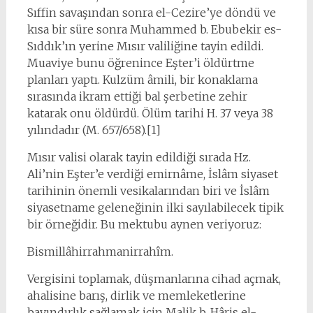
Sıffin savaşından sonra el-Cezire’ye döndü ve
kısa bir süre sonra Muhammed b. Ebubekir es-
Sıddık’ın yerine Mısır valiliğine tayin edildi.
Muaviye bunu öğrenince Eşter’i öldürtme
planları yaptı. Kulzüm âmili, bir konaklama
sırasında ikram ettiği bal şerbetine zehir
katarak onu öldürdü. Ölüm tarihi H. 37 veya 38
yılındadır (M. 657/658).[1]
Mısır valisi olarak tayin edildiği sırada Hz.
Ali’nin Eşter’e verdiği emirnâme, İslâm siyaset
tarihinin önemli vesikalarından biri ve İslâm
siyasetname geleneğinin ilki sayılabilecek tipik
bir örneğidir. Bu mektubu aynen veriyoruz:
Bismillâhirrahmanirrahîm.
Vergisini toplamak, düşmanlarına cihad açmak,
ahalisine barış, dirlik ve memleketlerine
bayındırlık sağlamak için Malik b. Hâris el-