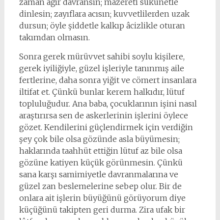
zaman ağır davransın; mazereti sükûnetle
dinlesin; zayıflara acısın; kuvvetlilerden uzak
dursun; öyle şiddetle kalkıp âcizlikle oturan
takımdan olmasın.
Sonra gerek mürüvvet sahibi soylu kişilere,
gerek iyiliğiyle, güzel işleriyle tanınmış aile
fertlerine, daha sonra yiğit ve cömert insanlara
iltifat et. Çünkü bunlar kerem halkıdır, lütuf
topluluğudur. Ana baba, çocuklarının işini nasıl
araştırırsa sen de askerlerinin işlerini öylece
gözet. Kendilerini güçlendirmek için verdiğin
şey çok bile olsa gözünde asla büyümesin;
haklarında taahhüt ettiğin lütuf az bile olsa
gözüne katiyen küçük görünmesin. Çünkü
sana karşı samimiyetle davranmalarına ve
güzel zan beslemelerine sebep olur. Bir de
onlara ait işlerin büyüğünü görüyorum diye
küçüğünü takipten geri durma. Zira ufak bir