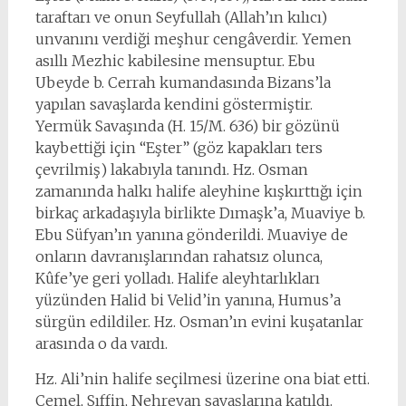
taraftarı ve onun Seyfullah (Allah’ın kılıcı)
unvanını verdiği meşhur cengâverdir. Yemen
asıllı Mezhic kabilesine mensuptur. Ebu
Ubeyde b. Cerrah kumandasında Bizans’la
yapılan savaşlarda kendini göstermiştir.
Yermük Savaşında (H. 15/M. 636) bir gözünü
kaybettiği için “Eşter” (göz kapakları ters
çevrilmiş) lakabıyla tanındı. Hz. Osman
zamanında halkı halife aleyhine kışkırttığı için
birkaç arkadaşıyla birlikte Dımaşk’a, Muaviye b.
Ebu Süfyan’ın yanına gönderildi. Muaviye de
onların davranışlarından rahatsız olunca,
Kûfe’ye geri yolladı. Halife aleyhtarlıkları
yüzünden Halid bi Velid’in yanına, Humus’a
sürgün edildiler. Hz. Osman’ın evini kuşatanlar
arasında o da vardı.
Hz. Ali’nin halife seçilmesi üzerine ona biat etti.
Cemel, Sıffin, Nehrevan savaşlarına katıldı.