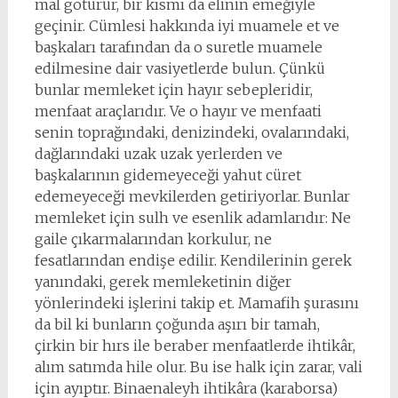
mal götürür, bir kısmı da elinin emeğiyle
geçinir. Cümlesi hakkında iyi muamele et ve
başkaları tarafından da o suretle muamele
edilmesine dair vasiyetlerde bulun. Çünkü
bunlar memleket için hayır sebepleridir,
menfaat araçlarıdır. Ve o hayır ve menfaati
senin toprağındaki, denizindeki, ovalarındaki,
dağlarındaki uzak uzak yerlerden ve
başkalarının gidemeyeceği yahut cüret
edemeyeceği mevkilerden getiriyorlar. Bunlar
memleket için sulh ve esenlik adamlarıdır: Ne
gaile çıkarmalarından korkulur, ne
fesatlarından endişe edilir. Kendilerinin gerek
yanındaki, gerek memleketinin diğer
yönlerindeki işlerini takip et. Mamafih şurasını
da bil ki bunların çoğunda aşırı bir tamah,
çirkin bir hırs ile beraber menfaatlerde ihtikâr,
alım satımda hile olur. Bu ise halk için zarar, vali
için ayıptır. Binaenaleyh ihtikâra (karaborsa)