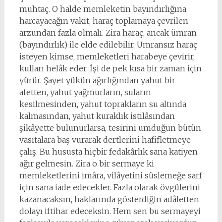
muhtaç. O halde memleketin bayındırlığına
harcayacağın vakit, haraç toplamaya çevrilen
arzundan fazla olmalı. Zira haraç, ancak ümran
(bayındırlık) ile elde edilebilir. Umransız haraç
isteyen kimse, memleketleri harabeye çevirir,
kulları helâk eder. İşi de pek kısa bir zaman için
yürür. Şayet yükün ağırlığından yahut bir
afetten, yahut yağmurların, suların
kesilmesinden, yahut toprakların su altında
kalmasından, yahut kuraklık istilâsından
şikâyette bulunurlarsa, tesirini umduğun bütün
vasıtalara baş vurarak dertlerini hafifletmeye
çalış. Bu hususta hiçbir fedakârlık sana katiyen
ağır gelmesin. Zira o bir sermaye ki
memleketlerini imâra, vilâyetini süslemeğe sarf
için sana iade edecekler. Fazla olarak övgülerini
kazanacaksın, haklarında gösterdiğin adâletten
dolayı iftihar edeceksin. Hem sen bu sermayeyi