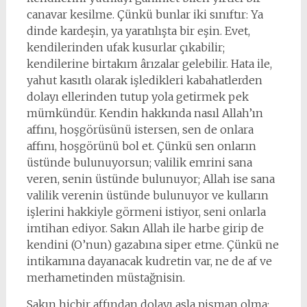
canavar kesilme. Çünkü bunlar iki sınıftır: Ya
dinde kardeşin, ya yaratılışta bir eşin. Evet,
kendilerinden ufak kusurlar çıkabilir;
kendilerine birtakım ârızalar gelebilir. Hata ile,
yahut kasıtlı olarak işledikleri kabahatlerden
dolayı ellerinden tutup yola getirmek pek
mümkündür. Kendin hakkında nasıl Allah’ın
affını, hoşgörüsünü istersen, sen de onlara
affını, hoşgörünü bol et. Çünkü sen onların
üstünde bulunuyorsun; valilik emrini sana
veren, senin üstünde bulunuyor; Allah ise sana
valilik verenin üstünde bulunuyor ve kulların
işlerini hakkiyle görmeni istiyor, seni onlarla
imtihan ediyor. Sakın Allah ile harbe girip de
kendini (O’nun) gazabına siper etme. Çünkü ne
intikamına dayanacak kudretin var, ne de af ve
merhametinden müstağnisin.
Sakın hiçbir affından dolayı asla pişman olma;