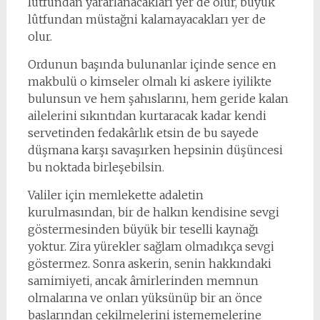
lûtfundan yararlanacakları yer de olur, büyük
lûtfundan müstağni kalamayacakları yer de
olur.
Ordunun başında bulunanlar içinde sence en
makbulü o kimseler olmalı ki askere iyilikte
bulunsun ve hem şahıslarını, hem geride kalan
ailelerini sıkıntıdan kurtaracak kadar kendi
servetinden fedakârlık etsin de bu sayede
düşmana karşı savaşırken hepsinin düşüncesi
bu noktada birleşebilsin.
Valiler için memlekette adaletin
kurulmasından, bir de halkın kendisine sevgi
göstermesinden büyük bir teselli kaynağı
yoktur. Zira yürekler sağlam olmadıkça sevgi
göstermez. Sonra askerin, senin hakkındaki
samimiyeti, ancak âmirlerinden memnun
olmalarına ve onları yüksünüp bir an önce
başlarından çekilmelerini istememelerine