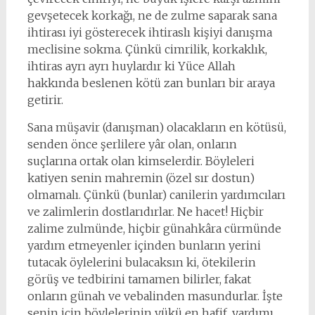
gevşetecek korkağı, ne de zulme saparak sana
ihtirası iyi gösterecek ihtiraslı kişiyi danışma
meclisine sokma. Çünkü cimrilik, korkaklık,
ihtiras ayrı ayrı huylardır ki Yüce Allah
hakkında beslenen kötü zan bunları bir araya
getirir.
Sana müşavir (danışman) olacakların en kötüsü,
senden önce şerlilere yâr olan, onların
suçlarına ortak olan kimselerdir. Böyleleri
katiyen senin mahremin (özel sır dostun)
olmamalı. Çünkü (bunlar) canilerin yardımcıları
ve zalimlerin dostlarıdırlar. Ne hacet! Hiçbir
zalime zulmünde, hiçbir günahkâra cürmünde
yardım etmeyenler içinden bunların yerini
tutacak öylelerini bulacaksın ki, ötekilerin
görüş ve tedbirini tamamen bilirler, fakat
onların günah ve vebalinden masundurlar. İşte
senin için böylelerinin yükü en hafif, yardımı