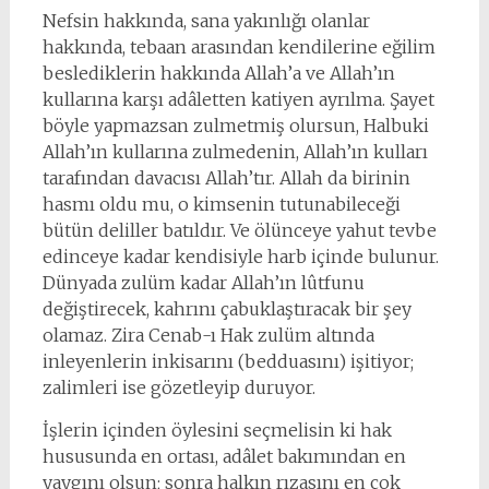
Nefsin hakkında, sana yakınlığı olanlar
hakkında, tebaan arasından kendilerine eğilim
beslediklerin hakkında Allah’a ve Allah’ın
kullarına karşı adâletten katiyen ayrılma. Şayet
böyle yapmazsan zulmetmiş olursun, Halbuki
Allah’ın kullarına zulmedenin, Allah’ın kulları
tarafından davacısı Allah’tır. Allah da birinin
hasmı oldu mu, o kimsenin tutunabileceği
bütün deliller batıldır. Ve ölünceye yahut tevbe
edinceye kadar kendisiyle harb içinde bulunur.
Dünyada zulüm kadar Allah’ın lûtfunu
değiştirecek, kahrını çabuklaştıracak bir şey
olamaz. Zira Cenab-ı Hak zulüm altında
inleyenlerin inkisarını (bedduasını) işitiyor;
zalimleri ise gözetleyip duruyor.
İşlerin içinden öylesini seçmelisin ki hak
hususunda en ortası, adâlet bakımından en
yaygını olsun; sonra halkın rızasını en çok