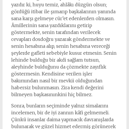
yazdır ki, huyu temiz, ahlâkı düzgün olsun;
gördüğü itibar ile şımarıp başkalarının yanında
sana karşı gelmeye cür’et edenlerden olmasın.
Âmillerinin sana yazdıklarını getirip
göstermekte, senin tarafından verilecek
cevapları dosdoğru yazarak göndermekte ve
senin hesabına alıp, senin hesabına vereceği
şeylerde gafleti sebebiyle kusur etmesin. Senin
lehinde bulduğu bir akdi sağlam tutsun,
aleyhinde bulduğunu da çözmekte zayıflık
göstermesin. Kendisine verilen işler
bakımından nasıl bir mevkii olduğundan
habersiz bulunmasın. Zira kendi değerini
bilmeyen başkasınınkini hiç bilmez.
Sonra, bunların seçiminde yalnız simalarını
incelemen, bir de iyi zannın kâfi gelmemeli.
Çünkü insanlar daima yapmacık davranışlarda
bulunarak ve güzel hizmet edermiş görünerek