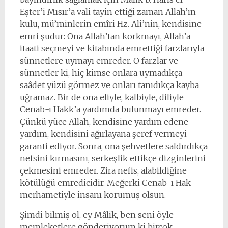
Eşter’i Mısır’a vali tayin ettiği zaman Allah’ın
kulu, mü’minlerin emîri Hz. Ali’nin, kendisine
emri şudur: Ona Allah’tan korkmayı, Allah’a
itaati seçmeyi ve kitabında emrettiği farzlarıyla
sünnetlere uymayı emreder. O farzlar ve
sünnetler ki, hiç kimse onlara uymadıkça
saâdet yüzü görmez ve onları tanıdıkça kayba
uğramaz. Bir de ona eliyle, kalbiyle, diliyle
Cenab-ı Hakk’a yardımda bulunmayı emreder.
Çünkü yüce Allah, kendisine yardım edene
yardım, kendisini ağırlayana şeref vermeyi
garanti ediyor. Sonra, ona şehvetlere saldırdıkça
nefsini kırmasını, serkeşlik ettikçe dizginlerini
çekmesini emreder. Zira nefis, alabildiğine
kötülüğü emredicidir. Meğerki Cenab-ı Hak
merhametiyle insanı korumuş olsun.
Şimdi bilmiş ol, ey Mâlik, ben seni öyle
memleketlere gönderiyorum ki birçok