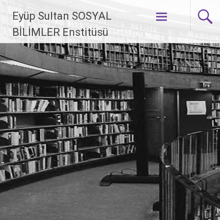
İçeriğe geç
Eyüp Sultan SOSYAL
BİLİMLER Enstitüsü