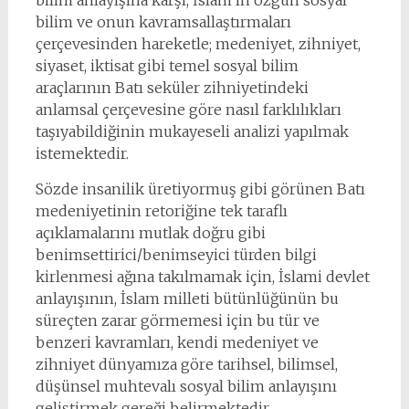
bilim anlayışına karşı, İslam’ın özgün sosyal
bilim ve onun kavramsallaştırmaları
çerçevesinden hareketle; medeniyet, zihniyet,
siyaset, iktisat gibi temel sosyal bilim
araçlarının Batı seküler zihniyetindeki
anlamsal çerçevesine göre nasıl farklılıkları
taşıyabildiğinin mukayeseli analizi yapılmak
istemektedir.
Sözde insanilik üretiyormuş gibi görünen Batı
medeniyetinin retoriğine tek taraflı
açıklamalarını mutlak doğru gibi
benimsettirici/benimseyici türden bilgi
kirlenmesi ağına takılmamak için, İslami devlet
anlayışının, İslam milleti bütünlüğünün bu
süreçten zarar görmemesi için bu tür ve
benzeri kavramları, kendi medeniyet ve
zihniyet dünyamıza göre tarihsel, bilimsel,
düşünsel muhtevalı sosyal bilim anlayışını
geliştirmek gereği belirmektedir.