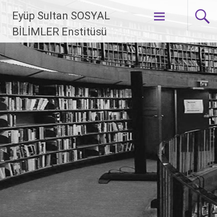
İçeriğe geç
Eyüp Sultan SOSYAL
BİLİMLER Enstitüsü