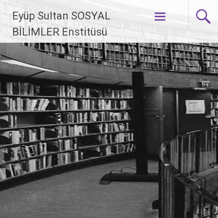
İçeriğe geç
Eyüp Sultan SOSYAL
BİLİMLER Enstitüsü