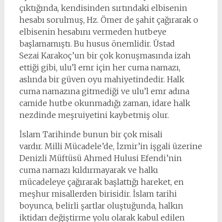
çıktığında, kendisinden sırtındaki elbisenin
hesabı sorulmuş, Hz. Ömer de şahit çağırarak o
elbisenin hesabını vermeden hutbeye
başlamamıştı. Bu husus önemlidir. Üstad
Sezai Karakoç’un bir çok konuşmasında izah
ettiği gibi, ulu’l emr için her cuma namazı,
aslında bir güven oyu mahiyetindedir. Halk
cuma namazına gitmediği ve ulu’l emr adına
camide hutbe okunmadığı zaman, idare halk
nezdinde meşruiyetini kaybetmiş olur.
İslam Tarihinde bunun bir çok misali
vardır. Milli Mücadele’de, İzmir’in işgali üzerine
Denizli Müftüsü Ahmed Hulusi Efendi’nin
cuma namazı kıldırmayarak ve halkı
mücadeleye çağırarak başlattığı hareket, en
meşhur misallerden birisidir. İslam tarihi
boyunca, belirli şartlar oluştuğunda, halkın
iktidarı değiştirme yolu olarak kabul edilen