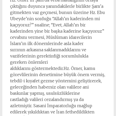
Hz. Ömer’in Şam’da veba hastalığının ortaya
çıktığını duyunca yanındakilerle birlikte Şam’a
gitmekten vaz geçmesi, bunun üzerine Hz. Ebu
Ubeyde’nin sorduğu “Allah’ın kaderinden mi
kaçıyoruz?” sualine; “Evet, Allah’ın bir
kaderinden yine bir başka kaderine kaçıyoruz”
cevabını vermesi, Müslüman idarecilerin
İslam’ın ilk dönemlerinde asla kader
sırrının arkasına saklanmadıklarını ve
vazifelerinin gerektirdiği sorumlulukla
gereken önlemleri
aldıklarını göstermektedir.Hz. Ömer, kamu
görevlilerinin denetimine büyük önem vermiş,
tebdil-i kıyafet gezme yöntemini geliştirerek,
geleceğinden habersiz olan valilere ani
baskınlar yapmış, usulsüzlüklerine
rastladığı valileri cezalandırmış ya da
azletmiştir. Sasani İmparatorluğu mağlup
edilerek yıkıldıktan ve İran fethedildikten