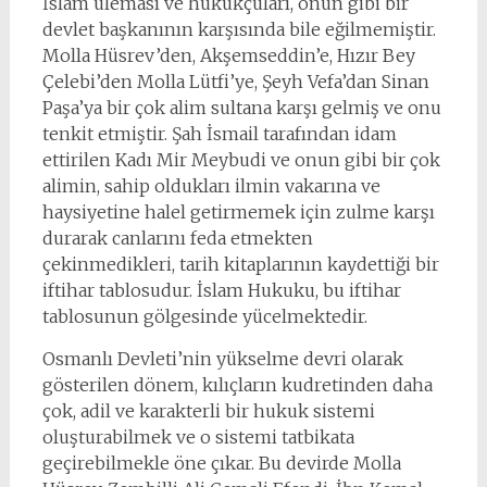
İslam uleması ve hukukçuları, onun gibi bir
devlet başkanının karşısında bile eğilmemiştir.
Molla Hüsrev’den, Akşemseddin’e, Hızır Bey
Çelebi’den Molla Lütfi’ye, Şeyh Vefa’dan Sinan
Paşa’ya bir çok alim sultana karşı gelmiş ve onu
tenkit etmiştir. Şah İsmail tarafından idam
ettirilen Kadı Mir Meybudi ve onun gibi bir çok
alimin, sahip oldukları ilmin vakarına ve
haysiyetine halel getirmemek için zulme karşı
durarak canlarını feda etmekten
çekinmedikleri, tarih kitaplarının kaydettiği bir
iftihar tablosudur. İslam Hukuku, bu iftihar
tablosunun gölgesinde yücelmektedir.
Osmanlı Devleti’nin yükselme devri olarak
gösterilen dönem, kılıçların kudretinden daha
çok, adil ve karakterli bir hukuk sistemi
oluşturabilmek ve o sistemi tatbikata
geçirebilmekle öne çıkar. Bu devirde Molla