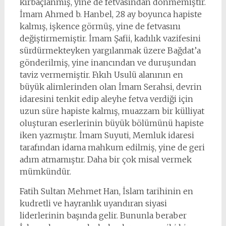
kırbaçlanmış, yine de fetvasından dönmemiştir.
İmam Ahmed b. Hanbel, 28 ay boyunca hapiste
kalmış, işkence görmüş, yine de fetvasını
değiştirmemiştir. İmam Şafii, kadılık vazifesini
sürdürmekteyken yargılanmak üzere Bağdat’a
gönderilmiş, yine inancından ve duruşundan
taviz vermemiştir. Fıkıh Usulü alanının en
büyük alimlerinden olan İmam Serahsi, devrin
idaresini tenkit edip aleyhe fetva verdiği için
uzun süre hapiste kalmış, muazzam bir külliyat
oluşturan eserlerinin büyük bölümünü hapiste
iken yazmıştır. İmam Suyuti, Memluk idaresi
tarafından idama mahkum edilmiş, yine de geri
adım atmamıştır. Daha bir çok misal vermek
mümkündür.
Fatih Sultan Mehmet Han, İslam tarihinin en
kudretli ve hayranlık uyandıran siyasi
liderlerinin başında gelir. Bununla beraber