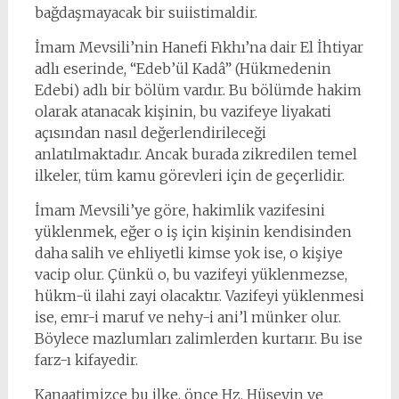
bağdaşmayacak bir suiistimaldir.
İmam Mevsili’nin Hanefi Fıkhı’na dair El İhtiyar
adlı eserinde, “Edeb’ül Kadâ” (Hükmedenin
Edebi) adlı bir bölüm vardır. Bu bölümde hakim
olarak atanacak kişinin, bu vazifeye liyakati
açısından nasıl değerlendirileceği
anlatılmaktadır. Ancak burada zikredilen temel
ilkeler, tüm kamu görevleri için de geçerlidir.
İmam Mevsili’ye göre, hakimlik vazifesini
yüklenmek, eğer o iş için kişinin kendisinden
daha salih ve ehliyetli kimse yok ise, o kişiye
vacip olur. Çünkü o, bu vazifeyi yüklenmezse,
hükm-ü ilahi zayi olacaktır. Vazifeyi yüklenmesi
ise, emr-i maruf ve nehy-i ani’l münker olur.
Böylece mazlumları zalimlerden kurtarır. Bu ise
farz-ı kifayedir.
Kanaatimizce bu ilke, önce Hz. Hüseyin ve