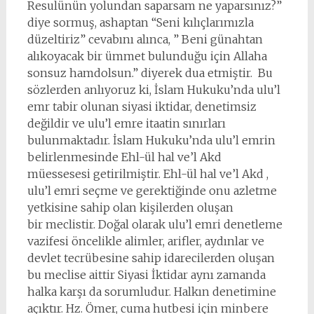
Resulünün yolundan saparsam ne yaparsınız?”
diye sormuş, ashaptan “Seni kılıçlarımızla
düzeltiriz” cevabını alınca, ” Beni günahtan
alıkoyacak bir ümmet bulunduğu için Allaha
sonsuz hamdolsun.” diyerek dua etmiştir. Bu
sözlerden anlıyoruz ki, İslam Hukuku’nda ulu’l
emr tabir olunan siyasi iktidar, denetimsiz
değildir ve ulu’l emre itaatin sınırları
bulunmaktadır. İslam Hukuku’nda ulu’l emrin
belirlenmesinde Ehl-ül hal ve’l Akd
müessesesi getirilmiştir. Ehl-ül hal ve’l Akd ,
ulu’l emri seçme ve gerektiğinde onu azletme
yetkisine sahip olan kişilerden oluşan
bir meclistir. Doğal olarak ulu’l emri denetleme
vazifesi öncelikle alimler, arifler, aydınlar ve
devlet tecrübesine sahip idarecilerden oluşan
bu meclise aittir Siyasi İktidar aynı zamanda
halka karşı da sorumludur. Halkın denetimine
açıktır. Hz. Ömer, cuma hutbesi için minbere