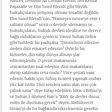
Hüsrev, Zembilli Ali Cemali Efendi, İbn Kemal
Paşazade ve Ebu Suud Efendi gibi büyük
hukukçuların yetişmiş olması tesadüf değildir.
Ebu Suud Efendi’nin, “Nameşru nesneye emr-i
sultani olmaz” sözü o devirde ulemanın ve
hukukçuların, hukuk devleti idealine ne derece
bağlı olduklarını gösterir. Yavuz Sultan Selim
gibi hiddetli bir padişaha; “Dinsizlerin ellerine
neden dini emanet edersin? Öyle ki bu
kimseler, din satıp dünya almayı şiar
edinmişlerdir. O şeriat makamında
oturanlardan sual edeyim; dini makamların
alınıp satılması reva mıdır? Yüce şeriatı vaaz
edenin hakkı için, fuhuş ticareti yapmak ondan
yüz kat iyidir. Dini senden satın alan onu çok
çabuk satar.” diye hitap edebilen İdris-i Bitlisi’yi
ve Sultan I. Ahmed Han’a “Küfr ile devlet durur,
zulm ile durmasa gerek” diyen Abdülmecit
Sivasi’yi de bu bağlamda zikretmemiz gerekir.