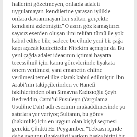
hallerini gözetmeyen, onlarda adaleti
uygulamayan, kendilerine yaraşan iyilikle
onlara davranmayan her sultan, gerçekte
kendisini azletmiştir.” O asrın göz kamaştırıcı
sayısız eserden oluşan ilmi telifatı tümü ile yok
kabul edilse bile, sadece bu cümle yeni bir çağa
kapı açacak kudrettedir. Nitekim açmıştır da. Bu
yeni çağda adalet ideasının içtimai hayatta
tecessümü için, kamu görevlerinde liyakata
önem verilmesi, yani emanetin ehline
verilmesi temel ilke olarak kabul edilmiştir. İbn
Arabi’nin takipçilerinden ve Hanefi
fakihlerinden olan Simavna Kadısıoğlu Şeyh
Bedreddin, Cami’ul Fusuleyn (Yargılama
Usulüne Dair) adlı eserinin mukaddimesinde şu
satırlara yer veriyor; Sultanın, bu görev
(hakimlik) için en uygun olan kişiyi seçmesi
gerekir. Çünkü Hz. Peygamber, “Tebaası içinde
daha uygunu (liyakatlisi) varken başka birini bir