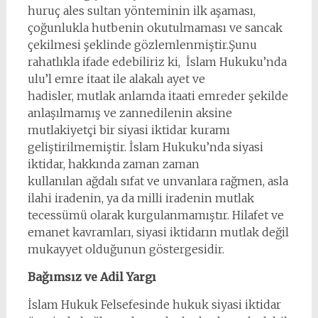
huruç ales sultan yönteminin ilk aşaması,
çoğunlukla hutbenin okutulmaması ve sancak
çekilmesi şeklinde gözlemlenmiştir.Şunu
rahatlıkla ifade edebiliriz ki, İslam Hukuku’nda
ulu’l emre itaat ile alakalı ayet ve
hadisler, mutlak anlamda itaati emreder şekilde
anlaşılmamış ve zannedilenin aksine
mutlakiyetçi bir siyasi iktidar kuramı
geliştirilmemiştir. İslam Hukuku’nda siyasi
iktidar, hakkında zaman zaman
kullanılan ağdalı sıfat ve unvanlara rağmen, asla
ilahi iradenin, ya da milli iradenin mutlak
tecessümü olarak kurgulanmamıştır. Hilafet ve
emanet kavramları, siyasi iktidarın mutlak değil
mukayyet olduğunun göstergesidir.
Bağımsız ve Adil Yargı
İslam Hukuk Felsefesinde hukuk siyasi iktidar