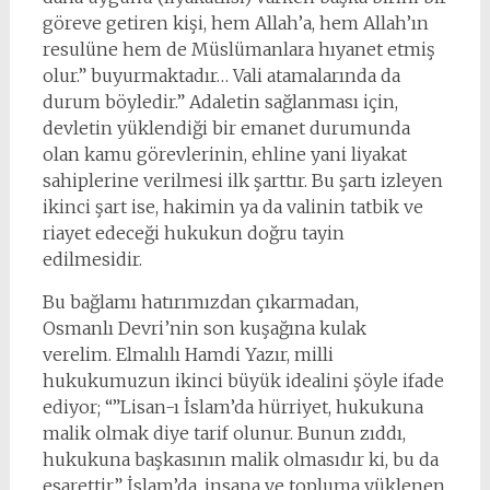
göreve getiren kişi, hem Allah’a, hem Allah’ın
resulüne hem de Müslümanlara hıyanet etmiş
olur.” buyurmaktadır… Vali atamalarında da
durum böyledir.” Adaletin sağlanması için,
devletin yüklendiği bir emanet durumunda
olan kamu görevlerinin, ehline yani liyakat
sahiplerine verilmesi ilk şarttır. Bu şartı izleyen
ikinci şart ise, hakimin ya da valinin tatbik ve
riayet edeceği hukukun doğru tayin
edilmesidir.
Bu bağlamı hatırımızdan çıkarmadan,
Osmanlı Devri’nin son kuşağına kulak
verelim. Elmalılı Hamdi Yazır, milli
hukukumuzun ikinci büyük idealini şöyle ifade
ediyor; “”Lisan-ı İslam’da hürriyet, hukukuna
malik olmak diye tarif olunur. Bunun zıddı,
hukukuna başkasının malik olmasıdır ki, bu da
esarettir.” İslam’da, insana ve topluma yüklenen