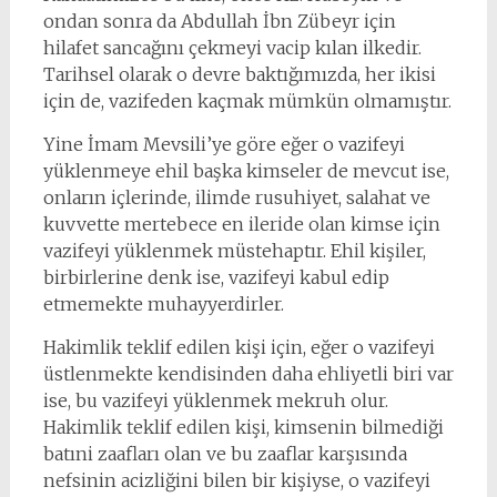
ondan sonra da Abdullah İbn Zübeyr için
hilafet sancağını çekmeyi vacip kılan ilkedir.
Tarihsel olarak o devre baktığımızda, her ikisi
için de, vazifeden kaçmak mümkün olmamıştır.
Yine İmam Mevsili’ye göre eğer o vazifeyi
yüklenmeye ehil başka kimseler de mevcut ise,
onların içlerinde, ilimde rusuhiyet, salahat ve
kuvvette mertebece en ileride olan kimse için
vazifeyi yüklenmek müstehaptır. Ehil kişiler,
birbirlerine denk ise, vazifeyi kabul edip
etmemekte muhayyerdirler.
Hakimlik teklif edilen kişi için, eğer o vazifeyi
üstlenmekte kendisinden daha ehliyetli biri var
ise, bu vazifeyi yüklenmek mekruh olur.
Hakimlik teklif edilen kişi, kimsenin bilmediği
batıni zaafları olan ve bu zaaflar karşısında
nefsinin acizliğini bilen bir kişiyse, o vazifeyi