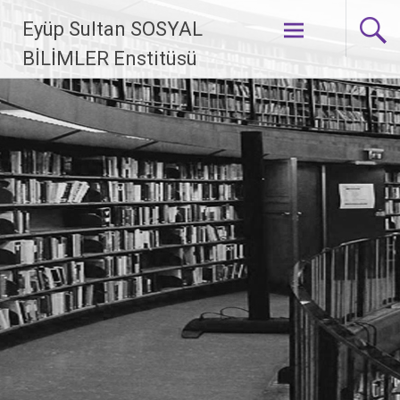
İçeriğe geç
Eyüp Sultan SOSYAL
BİLİMLER Enstitüsü