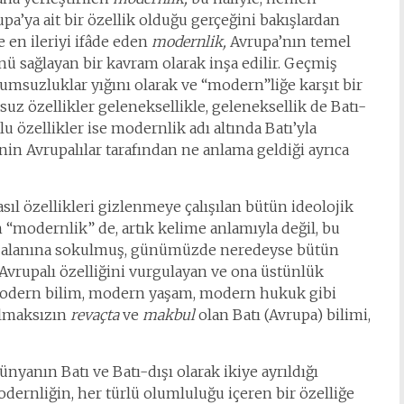
a’ya ait bir özellik olduğu gerçeğini bakışlardan
e en ileriyi ifâde eden
modernlik,
Avrupa’nın temel
ü sağlayan bir kavram olarak inşa edilir. Geçmiş
lumsuzluklar yığını olarak ve “modern”liğe karşıt bir
uz özellikler geleneksellikle, geleneksellik de Batı-
lu özellikler ise modernlik adı altında Batı’yla
nin Avrupalılar tarafından ne anlama geldiği ayrıca
sıl özellikleri gizlenmeye çalışılan bütün ideolojik
 “modernlik” de, artık kelime anlamıyla değil, bu
m alanına sokulmuş, günümüzde neredeyse bütün
Avrupalı özelliğini vurgulayan ve ona üstünlük
. Modern bilim, modern yaşam, modern hukuk gibi
almaksızın
revaçta
ve
makbul
olan Batı (Avrupa) bilimi,
nyanın Batı ve Batı-dışı olarak ikiye ayrıldığı
dernliğin, her türlü olumluluğu içeren bir özelliğe