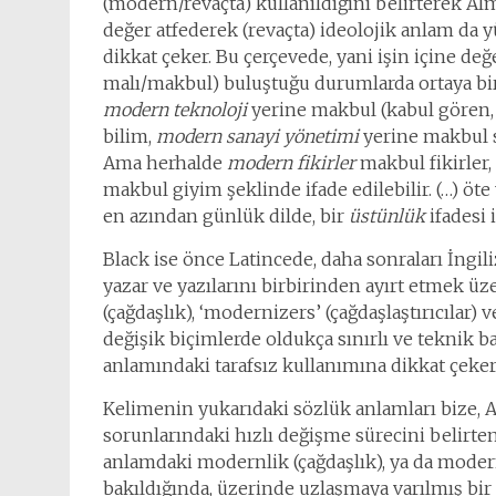
(modern/revaçta) kullanıldığını belirterek A
değer atfederek (revaçta) ideolojik anlam da y
dikkat çeker. Bu çerçevede, yani işin içine değe
malı/makbul) buluştuğu durumlarda ortaya bir
modern teknoloji
yerine makbul (kabul gören, 
bilim,
modern sanayi yönetimi
yerine makbul 
Ama herhalde
modern fikirler
makbul fikirler,
makbul giyim şeklinde ifade edilebilir. (…) öt
en azından günlük dilde, bir
üstünlük
ifadesi
Black ise önce Latincede, daha sonraları İngil
yazar ve yazılarını birbirinden ayırt etmek üz
(çağdaşlık), ‘modernizers’ (çağdaşlaştırıcılar
değişik biçimlerde oldukça sınırlı ve teknik b
anlamındaki tarafsız kullanımına dikkat çeker
Kelimenin yukarıdaki sözlük anlamları bize, 
sorunlarındaki hızlı değişme sürecini belirte
anlamdaki modernlik (çağdaşlık), ya da moder
bakıldığında, üzerinde uzlaşmaya varılmış bi