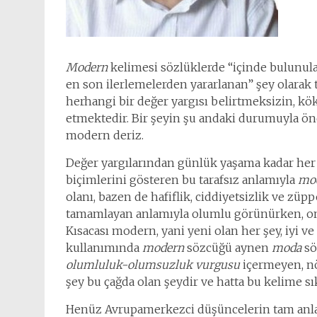
Modern
kelimesi sözlüklerde “içinde bulunula
en son ilerlemelerden yararlanan” şey olarak 
herhangi bir değer yargısı belirtmeksizin, kö
etmektedir. Bir şeyin şu andaki durumuyla ön
modern deriz.
Değer yargılarından günlük yaşama kadar her 
biçimlerini gösteren bu tarafsız anlamıyla
mod
olanı, bazen de hafiflik, ciddiyetsizlik ve züpp
tamamlayan anlamıyla olumlu görünürken, on
Kısacası modern, yani yeni olan her şey, iyi ve
kullanımında
modern
sözcüğü aynen
moda
sö
olumluluk-olumsuzluk vurgusu
içermeyen, nö
şey bu çağda olan şeydir ve hatta bu kelime sık
Henüz Avrupamerkezci düşüncelerin tam anlam