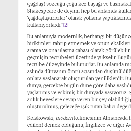
(çağdaş) sözcüğü çoğu kez bayağı ve basmakalıp
Shakespeare de deyimi hep bu anlamda kulland
‘çağdaşlaştırıcılar’ olarak yollama yaptıklar
kullanıyorlardı”
[2]
.
Bu anlamıyla modernlik, herhangi bir düşünce
birikimleri tahrip etmemek ve onun eksikleri
arama ve ona ulaşma çabası olarak görülebilir
geçmişin tecrübeleri üzerinde yükselir. Bugün
tecrübe düzeyinde bulunurlar. Bu anlamda mod
aslında dünyanın ömrü açısından düşünüldüğün
onlara yaslanarak oluşturulan yeniliklerdir. 
dünya, gerçekte bugün düne göre daha yaşlıdı
yaşlanmış ve eskimiş bir dünyada yaşıyoruz. Ş
anlık heveslere cevap veren bir şey olabildiği
oluşturulmuş, geleceğe ışık tutan kalıcı değerl
Kolakowski,
modern
kelimesinin Almancada
edilen) demek olduğunu, İngilizce ve diğer Avr