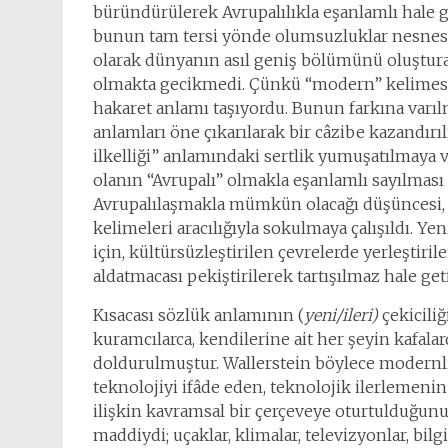
büründürülerek Avrupalılıkla eşanlamlı hale ge
bunun tam tersi yönde olumsuzluklar nesnesi
olarak dünyanın asıl geniş bölümünü oluştura
olmakta gecikmedi. Çünkü “modern” kelimesi, 
hakaret anlamı taşıyordu. Bunun farkına varılm
anlamları öne çıkarılarak bir câzibe kazandırı
ilkelliği” anlamındaki sertlik yumuşatılmaya 
olanın “Avrupalı” olmakla eşanlamlı sayılması
Avrupalılaşmakla mümkün olacağı düşüncesi, A
kelimeleri aracılığıyla sokulmaya çalışıldı. Yen
için, kültürsüzleştirilen çevrelerde yerleştiril
aldatmacası pekiştirilerek tartışılmaz hale geti
Kısacası sözlük anlamının (
yeni/ileri)
çekiciliğ
kuramcılarca, kendilerine ait her şeyin kafalar
doldurulmuştur. Wallerstein böylece modernliğ
teknolojiyi ifâde eden, teknolojik ilerlemenin
ilişkin kavramsal bir çerçeveye oturtulduğunu
maddiydi; uçaklar, klimalar, televizyonlar, bil