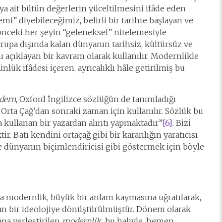
ya ait bütün değerlerin yüceltilmesini ifâde eden
i” diyebileceğimiz, belirli bir tarihte başlayan ve
ceki her şeyin “geleneksel” nitelemesiyle
Avrupa dışında kalan dünyanın tarihsiz, kültürsüz ve
 açıklayan bir kavram olarak kullanılır. Modernlikle
nlük ifâdesi içeren, ayrıcalıklı hâle getirilmiş bu
dern
, Oxford İngilizce sözlüğün de tanımladığı
k) Orta Çağ’dan sonraki zaman için kullanılır. Sözlük bu
kullanan bir yazardan alıntı yapmaktadır”
[6]
. Bizi
. Batı kendini ortaçağ gibi bir karanlığın yaratıcısı
e dünyanın biçimlendiricisi gibi göstermek için böyle
da modernlik, büyük bir anlam kaymasına uğratılarak,
an bir ideolojiye dönüştürülmüştür. Dönem olarak
na yerleştirilen
modernlik,
bu haliyle, hemen