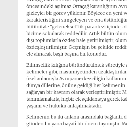
öncesindeki aşılmaz Ortaçağ karanlığının Avrup
gizleyici bir görev yüklenir. Böylece en yeni v
karakteristiğini simgeleyen ve ona üstünlüğün
bütünüyle “geleneksel”lik parantezi içinde, o
biçime sokularak reddedilir. Artık bütün olums
dışı toplumlarla özdeş hale getirilmiştir; olum
özdeşleştirilmiştir. Geçmişin bu şekilde reddi
ele alınacak başlı başına bir konudur.
Bilimsellik kılığına büründürülmek sûretiyle a
kelimeler gibi, masumiyetinden uzaklaştırılan
özel anlamıyla Avrupamerkezciliğin kullanı
dünya dillerine, önüne geldiği her kelimenin 
sağlayan bir kavram olarak yerleştirilmiştir
tanımlamalarla, hiçbir ek açıklamaya gerek k
yaşamı ve hukuku anlaşılmaktadır.
Kelimenin bu iki anlamı arasındaki bağlantı, dü
günden bu yana hayatî bir önem taşımıştır. Mo