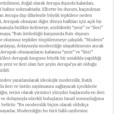
tirilmesi, doğal olarak Avrupa dışında kalanları,
 haline sokmaktadır. Elbette bu durum, kaçınılmaz
n Avrupa dışı ülkelerde büyük tepkilere neden
Avrupalı olmayan diğer dünya halkları için açık bir
asıyla birlikte kelimeye, sözlükteki “yeni” ve “ileri”
lmaya, “Batı üstünlüğü karşısında Batı-dışının
ve olumsuz tepkiler törpülenmeye çalışıldı. “Modern”
 anlayışı, dolayısıyla modernliğe ulaşabilmenin ancak
vrupalı olmayanların kafasına “yeni” ve “ileri”
i/ileri-Avrupalı kurgusu büyük bir ustalıkla yapıldığı
en yeni ve ileri olan her şeyin Avrupa’ya ait olduğu
rildi.
inden yararlanılarak ideolojik modernlik, Batılı
da ileri ve üstün sayılmasını sağlayacak içeriklerle
in, terim olarak yirminci yüzyılın başlarında en ileri
 ve dolayısıyla sürekli buluşların farazî sonsuzluğuna
 belirtir: “Bu modernlik biçim olarak oldukça
gisayarlar. Modernliğin bu türü hâlâ cazibesini