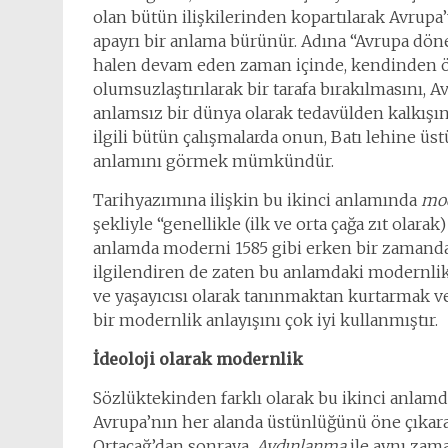
olan bütün ilişkilerinden kopartılarak Avrupa’
apayrı bir anlama bürünür. Adına “Avrupa dönem
halen devam eden zaman içinde, kendinden ön
olumsuzlaştırılarak bir tarafa bırakılmasını, 
anlamsız bir dünya olarak tedavülden kalkışını
ilgili bütün çalışmalarda onun, Batı lehine üstü
anlamını görmek mümkündür.
Tarihyazımına ilişkin bu ikinci anlamında
mo
şekliyle “genellikle (ilk ve orta çağa zıt olara
anlamda moderni 1585 gibi erken bir zamanda 
ilgilendiren de zaten bu anlamdaki modernliktir
ve yaşayıcısı olarak tanınmaktan kurtarmak v
bir modernlik anlayışını çok iyi kullanmıştır.
İdeoloji olarak modernlik
Sözlüktekinden farklı olarak bu ikinci anlam
Avrupa’nın her alanda üstünlüğünü öne çıkar
Ortaçağ’dan sonraya,
Aydınlanma
ile aynı zama