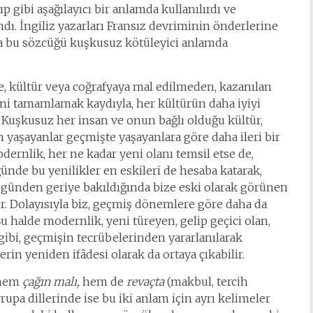
 gibi aşağılayıcı bir anlamda kullanılırdı ve
ı. İngiliz yazarları Fransız devriminin önderlerine
ında bu sözcüğü kuşkusuz kötüleyici anlamda
, kültür veya coğrafyaya mal edilmeden, kazanılan
ni tamamlamak kaydıyla, her kültürün daha iyiyi
. Kuşkusuz her insan ve onun bağlı olduğu kültür,
 yaşayanlar geçmişte yaşayanlara göre daha ileri bir
ernlik, her ne kadar yeni olanı temsil etse de,
de bu yenilikler en eskileri de hesaba katarak,
Bugünden geriye bakıldığında bize eski olarak görünen
r. Dolayısıyla biz, geçmiş dönemlere göre daha da
u halde modernlik, yeni türeyen, gelip geçici olan,
 gibi, geçmişin tecrübelerinden yararlanılarak
erin yeniden ifâdesi olarak da ortaya çıkabilir.
 hem
çağın malı,
hem de
revaçta
(makbul, tercih
upa dillerinde ise bu iki anlam için ayrı kelimeler