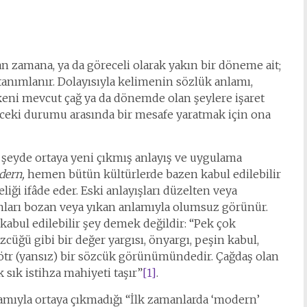
n zamana, ya da göreceli olarak yakın bir döneme ait;
tanımlanır. Dolayısıyla kelimenin sözlük anlamı,
keni mevcut çağ ya da dönemde olan şeylere işaret
ceki durumu arasında bir mesafe yaratmak için ona
şeyde ortaya yeni çıkmış anlayış ve uygulama
ern,
hemen bütün kültürlerde bazen kabul edilebilir
eliği ifâde eder. Eski anlayışları düzelten veya
ları bozan veya yıkan anlamıyla olumsuz görünür.
 kabul edilebilir şey demek değildir: “Pek çok
zcüğü gibi bir değer yargısı, önyargı, peşin kabul,
tr (yansız) bir sözcük görünümündedir. Çağdaş olan
 sık istihza mahiyeti taşır”
[1]
.
ıyla ortaya çıkmadığı “İlk zamanlarda ‘modern’